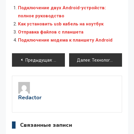
Подключение двух Android-устройств:
полное руководство
Как установить usb кабель на ноутбук
Отправка файлов с планшета
Подключение модема к планшету Android
Навигация
Предыдущая:
Выбор высокопроизводительного проце
Далее:
Технология SMART: мониторинг и анализ состояния жесткого диска
по
записям
Redactor
Связанные записи