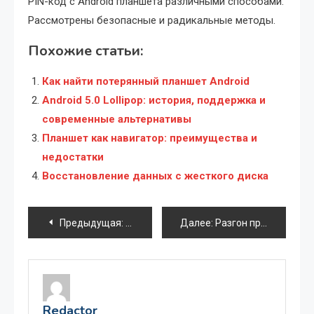
PIN-код с Android планшета различными способами.
Рассмотрены безопасные и радикальные методы.
Похожие статьи:
Как найти потерянный планшет Android
Android 5.0 Lollipop: история, поддержка и
современные альтернативы
Планшет как навигатор: преимущества и
недостатки
Восстановление данных с жесткого диска
Навигация
Предыдущая:
Удаление вирусов с ноутбука: полное р
Далее:
Разгон процессора на BIOS Phoenix: пошаговое руководство
по
записям
Redactor